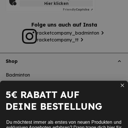
Hier klicken
Friendly
Captcha ⇗
Folge uns auch auf Insta
racketcompany_badminton
racketcompany_tt
Shop
Badminton
Tischtennis
5€ RABATT AUF
Squash
DEINE BESTELLUNG
Pickleball
Neu
Du möchtest immer als erstes von neuen Produkten und
Schulsport
exklusiven Angeboten erfahren? Dann trage dich hier für