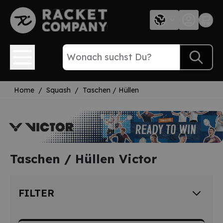
Direkt zum Inhalt
Home
/
Squash
/
Taschen / Hüllen
Taschen / Hüllen Victor
FILTER