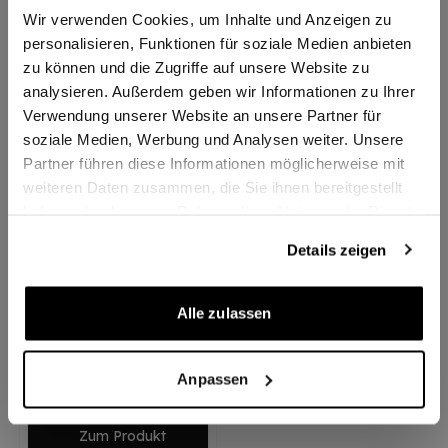
Wir verwenden Cookies, um Inhalte und Anzeigen zu
personalisieren, Funktionen für soziale Medien anbieten
Zum Produkt
Zum Produkt
zu können und die Zugriffe auf unsere Website zu
analysieren. Außerdem geben wir Informationen zu Ihrer
Topseller
Verwendung unserer Website an unsere Partner für
soziale Medien, Werbung und Analysen weiter. Unsere
Partner führen diese Informationen möglicherweise mit
weiteren Daten zusammen, die Sie ihnen bereitgestellt
haben oder die sie im Rahmen Ihrer Nutzung der Dienste
gesammelt haben.
Details zeigen
Alle zulassen
Victor Thermobag Basic
Sonderangebot
8,95 €
(-10%)
Anpassen
UVP
9,95 €
Zum Produkt