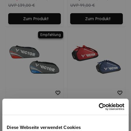
UVP
139,00 €
UVP
99,00 €
Zum Produkt
Zum Produkt
Empfehlung
Victor
Victor
Doublethermobag 9148
Doublethermobag 9115
LTD
44,90 €
69,00 €
(-25%)
(-13%)
Diese Webseite verwendet Cookies
UVP
59,90 €
UVP
79,00 €