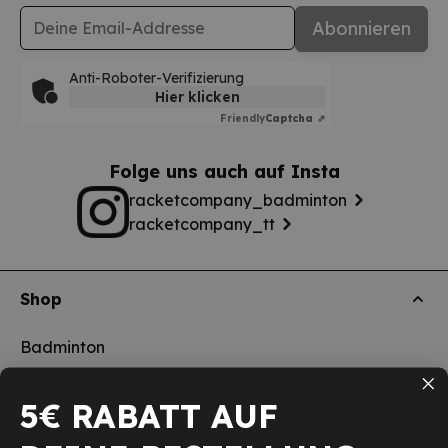
E-Mail-Adresse
Abonnieren
Anti-Roboter-Verifizierung
Hier klicken
Friendly
Captcha ⇗
Folge uns auch auf Insta
racketcompany_badminton
racketcompany_tt
Shop
Badminton
Tischtennis
5€ RABATT AUF
Squash