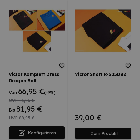
Der Preis hängt von den auf der Produktseite gewähl
Victor Komplett Dress
Victor Short R-505DBZ
Dragon Ball
66,95 €
Von
(-9%)
UVP
73,95 €
81,95 €
Bis
39,00 €
UVP
88,95 €
Konfigurieren
Zum Produkt