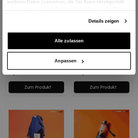
weiteren Daten zusammen, die Sie ihnen bereitgestellt
haben oder die sie im Rahmen Ihrer Nutzung der Dienste
gesammelt haben.
Details zeigen
Alle zulassen
Victor Socke SK509DBZ
Victor Backpack
Anpassen
BR5039DBZ
8,90 €
79,00 €
Zum Produkt
Zum Produkt