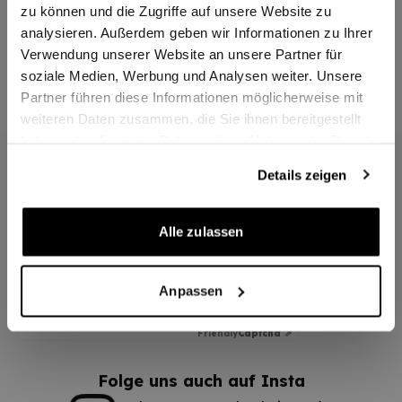
zu können und die Zugriffe auf unsere Website zu
analysieren. Außerdem geben wir Informationen zu Ihrer
Verwendung unserer Website an unsere Partner für
1
Eintrag
Anzeigen
soziale Medien, Werbung und Analysen weiter. Unsere
Partner führen diese Informationen möglicherweise mit
weiteren Daten zusammen, die Sie ihnen bereitgestellt
haben oder die sie im Rahmen Ihrer Nutzung der Dienste
gesammelt haben.
Immer auf dem neuesten Stand!
Details zeigen
Abonnieren um keine Angebote mehr zu verpassen.
Alle zulassen
E-Mail-Adresse
Abonnieren
Anpassen
Anti-Roboter-Verifizierung
Hier klicken
Friendly
Captcha ⇗
Folge uns auch auf Insta