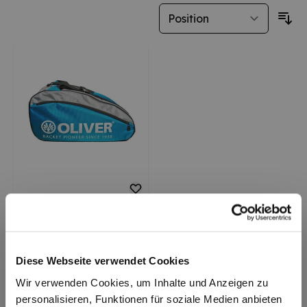
Oliver Pickelball Bag
Sonderangebot
34,95 €
(-13%)
UVP
39,95 €
Diese Webseite verwendet Cookies
Zum Produkt
Wir verwenden Cookies, um Inhalte und Anzeigen zu
personalisieren, Funktionen für soziale Medien anbieten