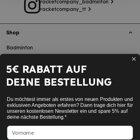
racketcompany_badminton
racketcompany_tt
Shop
Badminton
Tischtennis
5€ RABATT AUF
Squash
DEINE BESTELLUNG
Pickleball
Neu
Du möchtest immer als erstes von neuen Produkten und
Schulsport
exklusiven Angeboten erfahren? Dann trage dich hier für
unseren kostenlosen Newsletter ein und spare 5% auf
deine nächste Bestellung.*
Informationen
Vorname
Service