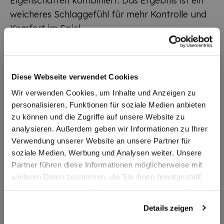
Eigenschaften kombiniert. Das Ergebnis ist ein
weicheres Schlaggefühl
für mehr Kontrolle und
Komfort im Spiel.
Mit erweitertem SONIC FLARE SYSTEM. Dabei
wird High-Modulus Grapiht im oberen und
unteren Bereich des Rahmens verbaut, um einen
Diese Webseite verwendet Cookies
maximalen Katapult für perfekte Drive-Shots zu
Wir verwenden Cookies, um Inhalte und Anzeigen zu
ermöglichen.
personalisieren, Funktionen für soziale Medien anbieten
Der von Toray Industries Inc. entwickelte
zu können und die Zugriffe auf unsere Website zu
®
TORAYCA
M40X Carbongraphit Werkstoff
analysieren. Außerdem geben wir Informationen zu Ihrer
erzeugt in Verbindung mit dem SUPER High
Verwendung unserer Website an unsere Partner für
soziale Medien, Werbung und Analysen weiter. Unsere
Modulus Graphit eine außergewöhnliche Power
Partner führen diese Informationen möglicherweise mit
für eine maximale Ballbeschleunigung.
weiteren Daten zusammen, die Sie ihnen bereitgestellt
Der breite Profilrahmen der Nanoflare-Serie
haben oder die sie im Rahmen Ihrer Nutzung der Dienste
erhöht die Steifigkeit des Rahmens und
gesammelt haben.
Details zeigen
verringert unerwünschte Verformungen für