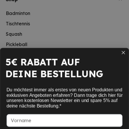
Badminton
Tischtennis
Squash
Pickleball
Neu
5€ RABATT AUF
Schulsport
DEINE BESTELLUNG
Informationen
Du möchtest immer als erstes von neuen Produkten und
exklusiven Angeboten erfahren? Dann trage dich hier für
Service
unseren kostenlosen Newsletter ein und spare 5% auf
deine nächste Bestellung.*
Mein Konto
Vorname