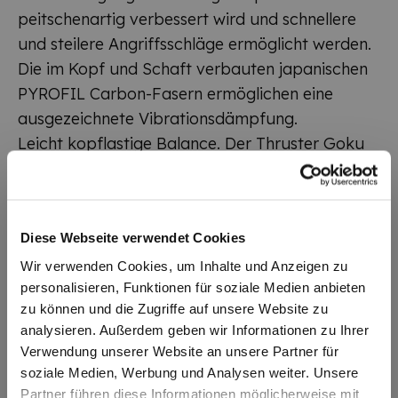
peitschenartig verbessert wird und schnellere
und steilere Angriffsschläge ermöglicht werden.
Die im Kopf und Schaft verbauten japanischen
PYROFIL Carbon-Fasern ermöglichen eine
ausgezeichnete Vibrationsdämpfung.
Leicht kopflastige Balance. Der Thruster Goku
ist nur in 4U/G6 lieferbar.
Der Rahmen ist natürlich unbesaitet. Gegen
geringe Gebühr bespannen wir das hochwertige
Diese Webseite verwendet Cookies
Racket mit der Saite Ihrer Wahl und bringen auf
Wunsch kostenfrei ein Herstellerlogo auf der
Wir verwenden Cookies, um Inhalte und Anzeigen zu
personalisieren, Funktionen für soziale Medien anbieten
Saite an. Das Saitenset im Geschenkkarton
zu können und die Zugriffe auf unsere Website zu
lassen wir unangetastet.
analysieren. Außerdem geben wir Informationen zu Ihrer
Der Thruster Goku, ein edles und exklusives
Verwendung unserer Website an unsere Partner für
Geschenk mit hohem Wert. Für absolute Dragon
soziale Medien, Werbung und Analysen weiter. Unsere
Ball Fans.
Partner führen diese Informationen möglicherweise mit