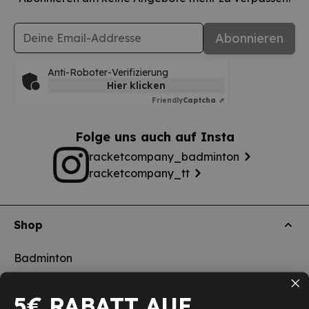
E-Mail-Adresse
Abonnieren
Anti-Roboter-Verifizierung
Hier klicken
Friendly
Captcha ⇗
Folge uns auch auf Insta
racketcompany_badminton
racketcompany_tt
Shop
Badminton
Tischtennis
5€ RABATT AUF
Squash