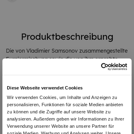
Produktbeschreibung
Die von Vladimier Samsonov zusammengestellte
Furniermischung sowie die von ihm erprobte
neue Schlägerblattform ergeben mit dem
Griffsystem "Contact" ein schnelles, leicht
schwingendes Angriffsholz. Dieses Holz
Diese Webseite verwendet Cookies
vermittelt ein Gefühl guter Kontrolle bei
Wir verwenden Cookies, um Inhalte und Anzeigen zu
dennoch hoher Geschwindigkeit.
personalisieren, Funktionen für soziale Medien anbieten
zu können und die Zugriffe auf unsere Website zu
analysieren. Außerdem geben wir Informationen zu Ihrer
Zusatzinformationen
Verwendung unserer Website an unsere Partner für
soziale Medien, Werbung und Analysen weiter. Unsere