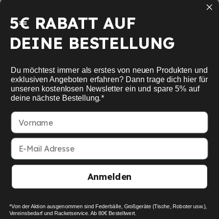
Tischtennis
5€ RABATT AUF
Squash
DEINE BESTELLUNG
Pickleball
Neu
Du möchtest immer als erstes von neuen Produkten und
Schulsport
exklusiven Angeboten erfahren? Dann trage dich hier für
unseren kostenlosen Newsletter ein und spare 5% auf
deine nächste Bestellung.*
Informationen
Vorname
Service
E-Mail Adresse
Mein Konto
Anmelden
American Express
Google Pay
MasterCard
Visa Card
Paypal
SEPA bank transfer
Apple Pay
*Von der Aktion ausgenommen sind Federbälle, Großgeräte (Tische, Roboter usw.),
© 2026 Racket Company OHG
Vereinsbedarf und Racketservice. Ab 80€ Bestellwert.