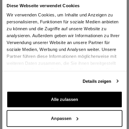
Die Hochleistungsfaser macht sich aber auch
Diese Webseite verwendet Cookies
beim Schuss-, Konter- und Blockspiel ebenso
Wir verwenden Cookies, um Inhalte und Anzeigen zu
positiv bemerkbar. An der Abstimmung dieses
personalisieren, Funktionen für soziale Medien anbieten
Holzes wurde vor allem im Hinblick auf die
zu können und die Zugriffe auf unsere Website zu
unterschiedlichen Plastikbälle und jeweiligen
analysieren. Außerdem geben wir Informationen zu Ihrer
Verwendung unserer Website an unsere Partner für
Anforderungen sehr lange gearbeitet. Das
soziale Medien, Werbung und Analysen weiter. Unsere
Ergebnis ist ein Angriffsholz der neuesten
Partner führen diese Informationen möglicherweise mit
Generation und eine ideale Lösung für
weiteren Daten zusammen, die Sie ihnen bereitgestellt
Offensivspieler, nicht nur im Profisport.
haben oder die sie im Rahmen Ihrer Nutzung der Dienste
gesammelt haben.
Details zeigen
Zusatzinformationen
Alle zulassen
Artikelnummer
987655077
Anpassen
Lieferzeit
2-3 Tage