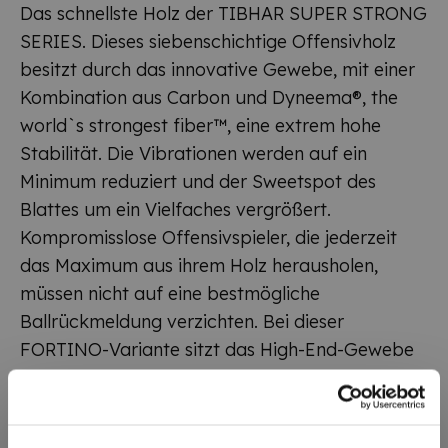
Das schnellste Holz der TIBHAR SUPER STRONG
SERIES. Dieses siebenschichtige Offensivholz
besitzt durch das innovative Gewebe, mit einer
Kombination aus Carbon und Dyneema®, the
world`s strongest fiber™, eine extrem hohe
Stabilität. Die Vibrationen werden auf ein
Minimum reduziert und der Sweetspot des
Blattes um ein Vielfaches vergrößert.
Kompromisslose Offensivspieler, die jederzeit
das Maximum aus ihrem Holz herausholen,
müssen nicht auf eine bestmögliche
Ballrückmeldung verzichten. Bei dieser
FORTINO-Variante sitzt das High-End-Gewebe
direkt unter den Außenfurnieren, so dass der
Anschlag etwas härter ist. Topspins können viel
dynamischer und druckvoller gespielt werden.