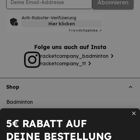
Abonnieren
Anti-Roboter-Verifizierung
Hier klicken
Friendly
Captcha ⇗
Folge uns auch auf Insta
racketcompany_badminton
racketcompany_tt
Shop
Badminton
Tischtennis
5€ RABATT AUF
Squash
DEINE BESTELLUNG
Pickleball