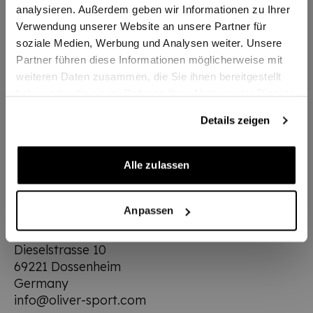
analysieren. Außerdem geben wir Informationen zu Ihrer
Verwendung unserer Website an unsere Partner für
Zusatzinformationen
soziale Medien, Werbung und Analysen weiter. Unsere
Partner führen diese Informationen möglicherweise mit
weiteren Daten zusammen, die Sie ihnen bereitgestellt
Artikelnummer
650302
haben oder die sie im Rahmen Ihrer Nutzung der Dienste
gesammelt haben.
Lieferzeit
2-3 Tage
Details zeigen
Alle zulassen
Herstellerinformationen
Anpassen
Oliver
Oliver-Sport GmbH
Dieselstrasse 10
69221 Dossenheim
Germany
info@oliver-sport.com