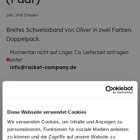
Inkl. 19% Steuern
Breites Schweissband von Oliver in zwei Farben.
Doppelpack.
Momentan nicht auf Lager. Ca. Lieferzeit anfragen
unter:
info@racket-company.de
Produktbeschreibung
Diese Webseite verwendet Cookies
Wir verwenden Cookies, um Inhalte und Anzeigen zu
Breites Schweissband von Oliver in zwei Farben.
personalisieren, Funktionen für soziale Medien anbieten
Doppelpack.
zu können und die Zugriffe auf unsere Website zu