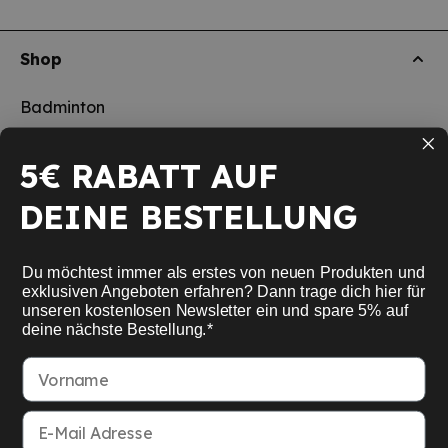
Shop
Badminton
Tischtennis
5€ RABATT AUF
Squash
DEINE BESTELLUNG
Pickleball
Neu
Du möchtest immer als erstes von neuen Produkten und
Schulsport
exklusiven Angeboten erfahren? Dann trage dich hier für
unseren kostenlosen Newsletter ein und spare 5% auf
deine nächste Bestellung.*
Informationen
Vorname
Service
E-Mail Adresse