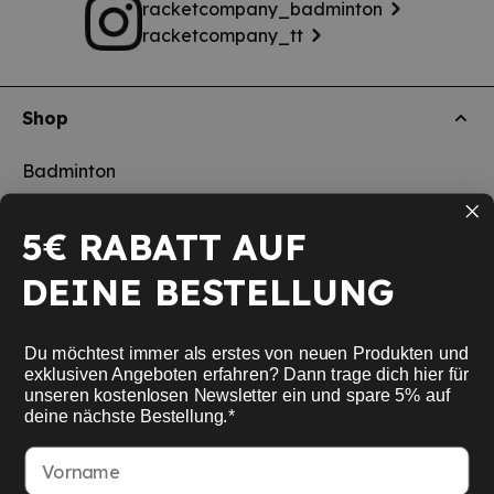
racketcompany_badminton
racketcompany_tt
Shop
Badminton
Tischtennis
5€ RABATT AUF
Squash
DEINE BESTELLUNG
Pickleball
Neu
Du möchtest immer als erstes von neuen Produkten und
Schulsport
exklusiven Angeboten erfahren? Dann trage dich hier für
unseren kostenlosen Newsletter ein und spare 5% auf
deine nächste Bestellung.*
Informationen
Vorname