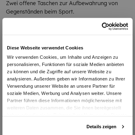
Zwei offene Taschen zur Aufbewahrung von
Gegenständen beim Sport.
Zusatzinformationen
Diese Webseite verwendet Cookies
Artikelnummer
987655172
Wir verwenden Cookies, um Inhalte und Anzeigen zu
personalisieren, Funktionen für soziale Medien anbieten
Lieferzeit
2-3 Tage
zu können und die Zugriffe auf unsere Website zu
Beinlänge
analysieren. Außerdem geben wir Informationen zu Ihrer
Lang
Verwendung unserer Website an unsere Partner für
91,1% Polyester/
soziale Medien, Werbung und Analysen weiter. Unsere
Textil Materialien
Partner führen diese Informationen möglicherweise mit
8,9% Elasthan
weiteren Daten zusammen, die Sie ihnen bereitgestellt
Farbe
grau
haben oder die sie im Rahmen Ihrer Nutzung der Dienste
gesammelt haben.
Details zeigen