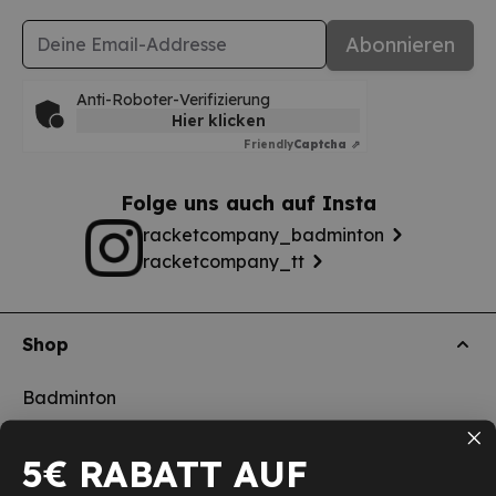
E-Mail-Adresse
Abonnieren
Anti-Roboter-Verifizierung
Hier klicken
Friendly
Captcha ⇗
Folge uns auch auf Insta
racketcompany_badminton
racketcompany_tt
Shop
Badminton
Tischtennis
5€ RABATT AUF
Squash