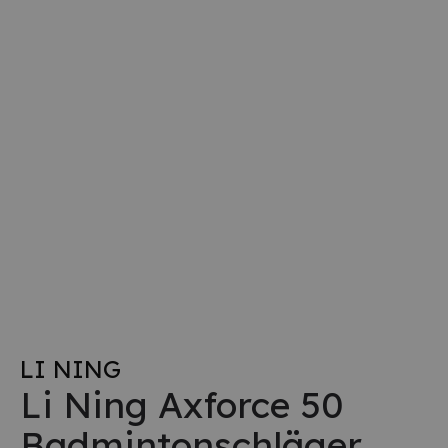
LI NING
Li Ning Axforce 50
Badmintonschläger