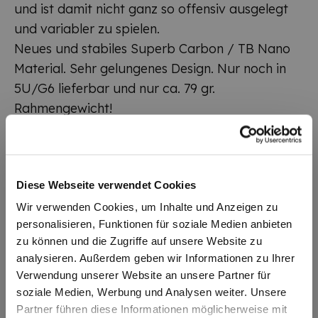
und ist damit nicht ganz so offensiv ausgelegt
und variabler zu spielen.
Neues und stabiles Superb Carbon / TB Nano
Material. Sehr gelungenes Design. Nur noch in
5U/G6 lieferbar und nur ca. 79 gr.
Rahmengewicht!
Die FRTP Technologie ändert den Faltbereich
des Schaftes, um eine Beschleunigung der
Rückprallgeschwindigkeit und optimale
Diese Webseite verwendet Cookies
Rückkehr in die Grundposition zu erreichen
(Flexible Cone).
Wir verwenden Cookies, um Inhalte und Anzeigen zu
personalisieren, Funktionen für soziale Medien anbieten
Der UHB Schaft ermöglicht eine hohe
zu können und die Zugriffe auf unsere Website zu
Flexibilität, einen geringen Luftwiderstand und
analysieren. Außerdem geben wir Informationen zu Ihrer
eine lange Lebensdauer. Mit Stabilized Torsion
Verwendung unserer Website an unsere Partner für
Angle und Wing Stabilizer.
soziale Medien, Werbung und Analysen weiter. Unsere
Der Axforce 50 wird unbespannt ausgeliefert.
Partner führen diese Informationen möglicherweise mit