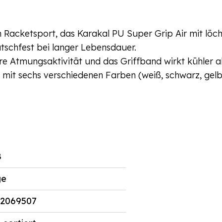
m Racketsport, d
as Karakal PU Super Grip Air mit löch
tschfest bei langer Lebensdauer.
re Atmungsaktivität und das Griffband wirkt kühler al
it sechs verschiedenen Farben (weiß, schwarz, gelb, 
8
ge
32069507