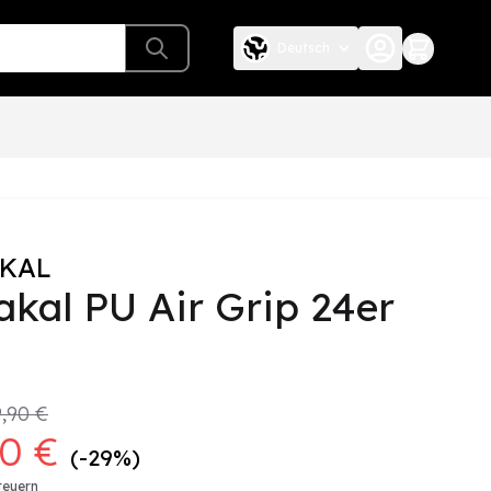
Deutsch
KAL
akal PU Air Grip 24er
9,90 €
90 €
(-29%)
teuern