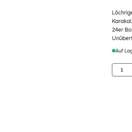
Löchrig
Karakal
24er Box
Unübert
Auf La
Menge