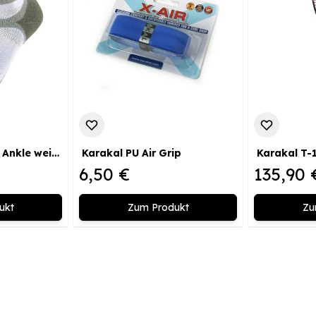
Karakal Socke X4 Ankle weiß/grau
Karakal PU Air Grip
Karakal T-
6,50 €
135,90 
ukt
Zum Produkt
Zu