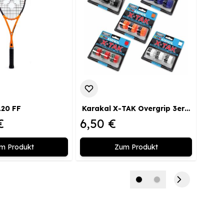
120 FF
Karakal X-TAK Overgrip 3er Blister
Kara
€
6,50 €
10,
m Produkt
Zum Produkt