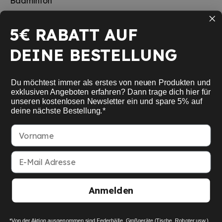
Badminton
Tischtennis
5€ RABATT AUF
Squash
DEINE BESTELLUNG
Pickleball
Neu
Du möchtest immer als erstes von neuen Produkten und
Schulsport
exklusiven Angeboten erfahren? Dann trage dich hier für
unseren kostenlosen Newsletter ein und spare 5% auf
deine nächste Bestellung.*
Informationen
Vorname
Service
E-Mail Adresse
Mein Konto
Anmelden
American Express
Google Pay
MasterCard
Visa Card
Paypal
SEPA bank transfer
Apple Pay
*Von der Aktion ausgenommen sind Federbälle, Großgeräte (Tische, Roboter usw.),