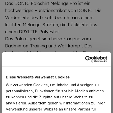
Das DONIC Poloshirt Melange Pro ist ein
hochwertiges Funktionstrikot von DONIC. Die
Vorderseite des Trikots besteht aus einem
leichten Melange-Stretch, die Rückseite aus
einem DRYLITE-Polyester.
Das Polo eigenet sich hervorragend zum
Badminton-Training und Wettkampf. Das
Material ist leicht und atmungsaktiv. Durch die
einfarbige Rückseite sind Bedruckungen und
Beflockungen mit Spielernamen oder
Vereinsnamen problemlos möglich.
Diese Webseite verwendet Cookies
Erhältich von XXS - 5XL
Wir verwenden Cookies, um Inhalte und Anzeigen zu
Jetzt zuschlagen und schon beim nächsten
personalisieren, Funktionen für soziale Medien anbieten
Badminton-Match tragen!
zu können und die Zugriffe auf unsere Website zu
analysieren. Außerdem geben wir Informationen zu Ihrer
Verwendung unserer Website an unsere Partner für