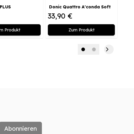
 PLUS
Donic Quattro A'conda Soft
DONI
33,90 €
34,
m Produkt
Zum Produkt
Abonnieren