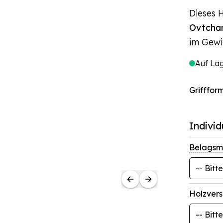
Dieses 
Ovtchar
im Gewi
Auf La
Grifffor
Individ
Belagsm
Holzvers