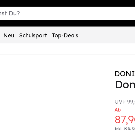
Neu
Schulsport
Top-Deals
DONI
Don
UVP
99
Ab
87,
Inkl. 19% S