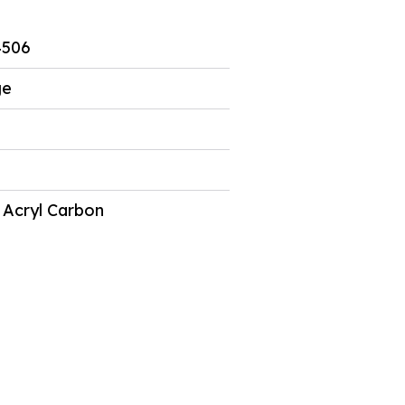
4506
ge
 Acryl Carbon