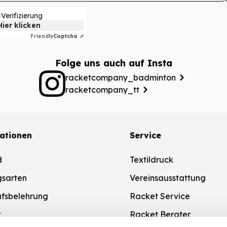
Verifizierung
Hier klicken
Friendly
Captcha ⇗
Folge uns auch auf Insta
racketcompany_badminton
racketcompany_tt
ationen
Service
d
Textildruck
gsarten
Vereinsausstattung
ufsbelehrung
Racket Service
t
Racket Berater