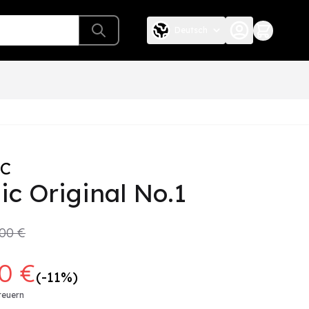
Deutsch
C
ic Original No.1
,00 €
90 €
(-11%)
teuern