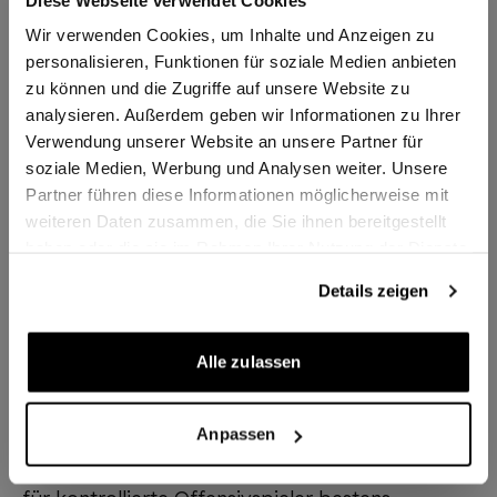
Wir verwenden Cookies, um Inhalte und Anzeigen zu
personalisieren, Funktionen für soziale Medien anbieten
Produktbeschreibung
zu können und die Zugriffe auf unsere Website zu
analysieren. Außerdem geben wir Informationen zu Ihrer
Seit Beginn der 80er Jahre hat DONIC mit
Verwendung unserer Website an unsere Partner für
dem Appelgren Allplay Holz einen absoluten
soziale Medien, Werbung und Analysen weiter. Unsere
Klassiker und Bestseller im kontrollierten
Partner führen diese Informationen möglicherweise mit
Allroundbereich. Nun ist es erstmals gelungen
weiteren Daten zusammen, die Sie ihnen bereitgestellt
ein äußerst angenehm zu spielendes
haben oder die sie im Rahmen Ihrer Nutzung der Dienste
gesammelt haben.
Allroundholz mit dünnen Fineline
Details zeigen
Außenfurnieren zu versehen, ohne die
Spieleigenschaften negativ zu beeinflussen.
Alle zulassen
Das DONIC Epox Control weist exzellente
Kontrollwerte auf und hat keinerlei
unangenehme Vibration. Mit medium bis
Anpassen
relativ harten DONIC Formula Belägen auch