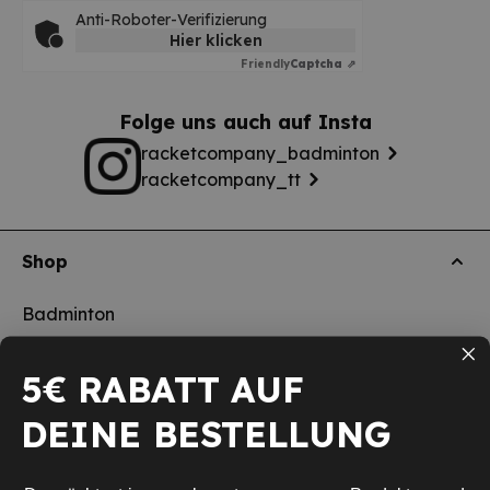
Anti-Roboter-Verifizierung
Hier klicken
Friendly
Captcha ⇗
Folge uns auch auf Insta
racketcompany_badminton
racketcompany_tt
Shop
Badminton
Tischtennis
5€ RABATT AUF
Squash
DEINE BESTELLUNG
Pickleball
Neu