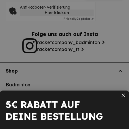
Anti-Roboter-Verifizierung
Hier klicken
Friendly
Captcha ⇗
Folge uns auch auf Insta
racketcompany_badminton
racketcompany_tt
Shop
Badminton
Tischtennis
5€ RABATT AUF
Squash
DEINE BESTELLUNG
Pickleball
Neu