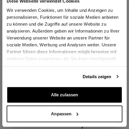
Diese Webseite verwendet Cookies
Eine echte Alternative zur Yonex BG-80.
Wir verwenden Cookies, um Inhalte und Anzeigen zu
Set mit 10 Metern. In weiß und gelb lieferbar.
personalisieren, Funktionen für soziale Medien anbieten
Jetzt testen!
zu können und die Zugriffe auf unsere Website zu
analysieren. Außerdem geben wir Informationen zu Ihrer
Verwendung unserer Website an unsere Partner für
Zusatzinformationen
soziale Medien, Werbung und Analysen weiter. Unsere
Partner führen diese Informationen möglicherweise mit
Artikelnummer
150228
weiteren Daten zusammen, die Sie ihnen bereitgestellt
haben oder die sie im Rahmen Ihrer Nutzung der Dienste
Lieferzeit
2-3 Tage
gesammelt haben.
Details zeigen
Stärke
0,68 mm
Alle zulassen
Länge
10 m
Anpassen
Mehr von Ashaway: