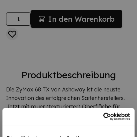
Menge
In den Warenkorb
Produktbeschreibung
Die ZyMax 68 TX von Ashaway ist die neuste
Innovation des erfolgreichen Saitenherstellers.
Jetzt mit rauer (texturierter) Oberfläche für
mehr Grip und Gefühl bei toller Kontrolle.
Die 0,68 mm Durchmesser sorgen für eine lange
Haltbarkeit.