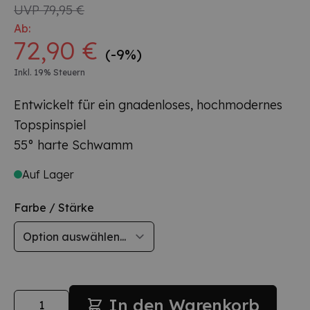
UVP
79,95 €
Ab:
72,90 €
(-9%)
Inkl. 19% Steuern
E
ntwickelt für ein gnadenloses, hochmodernes
Topspinspiel
55° harte Schwamm
Auf Lager
Farbe / Stärke
Menge
In den Warenkorb