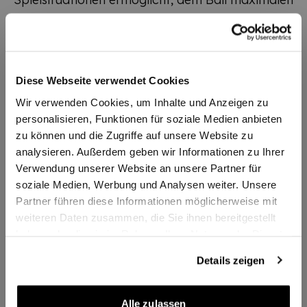
Spin und eine hohe Flugkurve zu verleihen.
Mit dem NUZN 55 gewinnen Spieler an
Selbstvertrauen, da Topspins und Gegenspins
mit außergewöhnlicher Sicherheit und Qualität
Diese Webseite verwendet Cookies
ausgeführt werden können. Das extrem griffige
Wir verwenden Cookies, um Inhalte und Anzeigen zu
Obergummi in Kombination mit dem 55° harten
personalisieren, Funktionen für soziale Medien anbieten
Schwamm eröffnet neue Leistungsdimensionen
zu können und die Zugriffe auf unsere Website zu
und bietet dabei eine außergewöhnlich lange
analysieren. Außerdem geben wir Informationen zu Ihrer
Verwendung unserer Website an unsere Partner für
Haltbarkeit.
soziale Medien, Werbung und Analysen weiter. Unsere
Partner führen diese Informationen möglicherweise mit
weiteren Daten zusammen, die Sie ihnen bereitgestellt
Zusatzinformationen
haben oder die sie im Rahmen Ihrer Nutzung der Dienste
gesammelt haben.
Details zeigen
Artikelnummer
987655526
Lieferzeit
2-3 Tage
Alle zulassen