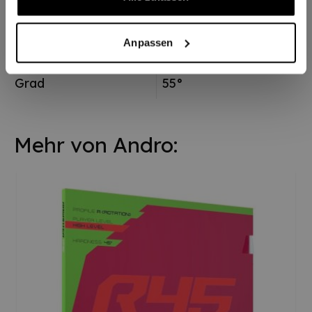
Oberfläche
Spin-elastisch
Anpassen
Schwammhärte
Hart
Grad
55°
Mehr von Andro: