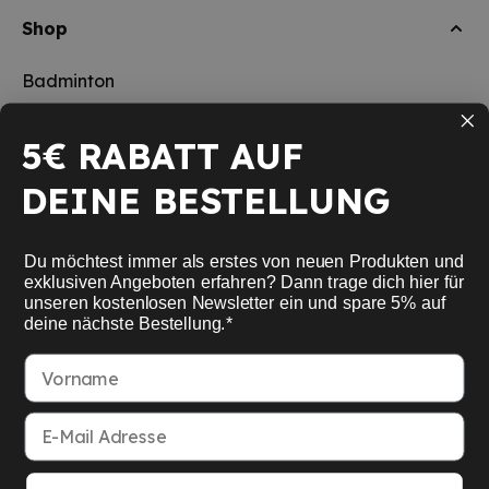
Shop
Badminton
Tischtennis
5€ RABATT AUF
Squash
DEINE BESTELLUNG
Pickleball
Neu
Du möchtest immer als erstes von neuen Produkten und
Schulsport
exklusiven Angeboten erfahren? Dann trage dich hier für
unseren kostenlosen Newsletter ein und spare 5% auf
deine nächste Bestellung.*
Informationen
Vorname
Service
E-Mail Adresse
Mein Konto