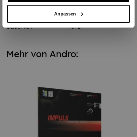
Geschwindigkeit
modern-offensiv
Anpassen
Schichten
5+2
Mehr von Andro: