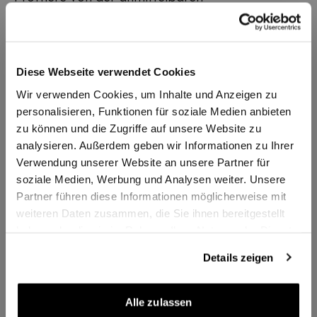
Kraftübertragung auf den Ball, insbesondere
bei punktbringenden Schlägen sowie bei
Topspins auf Unterschnitt. Wenn dein
Diese Webseite verwendet Cookies
druckvolles Offensivspiel vor allem auf Tempo
basiert und deine Schläge technisch ausgereift
Wir verwenden Cookies, um Inhalte und Anzeigen zu
personalisieren, Funktionen für soziale Medien anbieten
sind, ist das TREIBER CO OFF/S dein Holz. KVL
zu können und die Zugriffe auf unsere Website zu
Carbon unter dem Außenfurnier für ein Plus an
analysieren. Außerdem geben wir Informationen zu Ihrer
Direktheit und Härte.
Verwendung unserer Website an unsere Partner für
soziale Medien, Werbung und Analysen weiter. Unsere
Partner führen diese Informationen möglicherweise mit
Zusatzinformationen
weiteren Daten zusammen, die Sie ihnen bereitgestellt
haben oder die sie im Rahmen Ihrer Nutzung der Dienste
gesammelt haben.
Artikelnummer
987655040
Details zeigen
Lieferzeit
2-3 Tage
Alle zulassen
Gewicht (+/- 6g)
90g