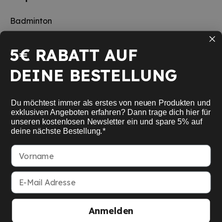
Badminton
Tischtennis
5€ RABATT AUF
Squash
DEINE BESTELLUNG
Pickleball
Neu
Du möchtest immer als erstes von neuen Produkten und
Schulsport
exklusiven Angeboten erfahren? Dann trage dich hier für
unseren kostenlosen Newsletter ein und spare 5% auf
deine nächste Bestellung.*
Informationen
Vorname
Service
E-Mail Adresse
Mein Konto
Anmelden