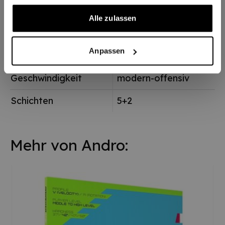
Artikelnummer
987655041
Alle zulassen
Lieferzeit
2-3 Tage
Anpassen
Gewicht (+/- 6g)
90g
Geschwindigkeit
modern-offensiv
Schichten
5+2
Mehr von Andro: