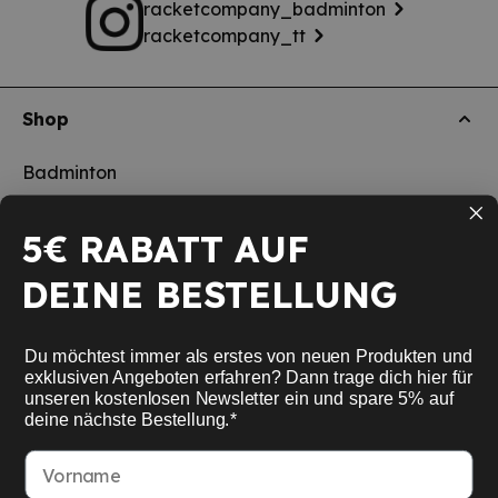
racketcompany_badminton
racketcompany_tt
Shop
Badminton
Tischtennis
5€ RABATT AUF
Squash
DEINE BESTELLUNG
Pickleball
Neu
Du möchtest immer als erstes von neuen Produkten und
Schulsport
exklusiven Angeboten erfahren? Dann trage dich hier für
unseren kostenlosen Newsletter ein und spare 5% auf
deine nächste Bestellung.*
Informationen
Vorname