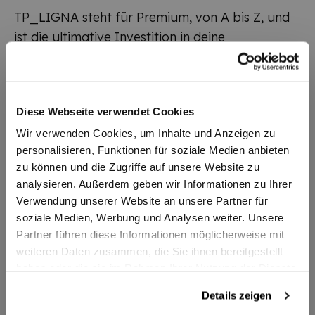
TP_LIGNA steht für Premium, von A bis Z, und
ist die ultimative Investition in deine
Spielqualität. Der ergonomische 3D-Shape der
konkaven Griffe aus edelsten Hölzern lässt Hand
und Schläger zu einer Einheit verschmelzen.
Diese Webseite verwendet Cookies
Vergleichbare Sägefurniere in Manufaktur-
Qualität fndest du nur im Geigenbau. Ein
Wir verwenden Cookies, um Inhalte und Anzeigen zu
personalisieren, Funktionen für soziale Medien anbieten
TP_LIGNA ist nicht nur ein Holz, es ist ein feines
zu können und die Zugriffe auf unsere Website zu
Instrument, truly made in Germany.Carbon-
analysieren. Außerdem geben wir Informationen zu Ihrer
Instrument mit einzigartiger Verbindung von
Verwendung unserer Website an unsere Partner für
Power, direktem, glasklarem Anschlag und
soziale Medien, Werbung und Analysen weiter. Unsere
dennoch sensibler Ballrückmeldung.
Partner führen diese Informationen möglicherweise mit
weiteren Daten zusammen, die Sie ihnen bereitgestellt
haben oder die sie im Rahmen Ihrer Nutzung der Dienste
Zusatzinformationen
gesammelt haben.
Details zeigen