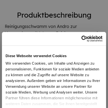
Produktbeschreibung
Reinigungsschwamm von Andro zur
Verwendung mit Wasser, Reinigungssprays oder
Schaum.
Diese Webseite verwendet Cookies
Zusatzinformationen
Wir verwenden Cookies, um Inhalte und Anzeigen zu
personalisieren, Funktionen für soziale Medien anbieten
Artikelnummer
8102405
zu können und die Zugriffe auf unsere Website zu
analysieren. Außerdem geben wir Informationen zu Ihrer
Lieferzeit
2-3 Tage
Verwendung unserer Website an unsere Partner für
soziale Medien, Werbung und Analysen weiter. Unsere
Partner führen diese Informationen möglicherweise mit
Mehr von Andro:
weiteren Daten zusammen, die Sie ihnen bereitgestellt