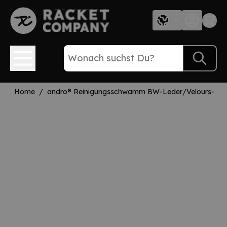
Direkt zum Inhalt
Home
/
andro® Reinigungsschwamm BW-Leder/Velours- mik