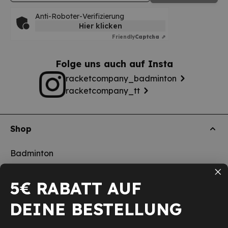
Anti-Roboter-Verifizierung
Hier klicken
Friendly
Captcha ⇗
Folge uns auch auf Insta
racketcompany_badminton
racketcompany_tt
Shop
Badminton
Tischtennis
5€ RABATT AUF
Squash
DEINE BESTELLUNG
Pickleball
Neu