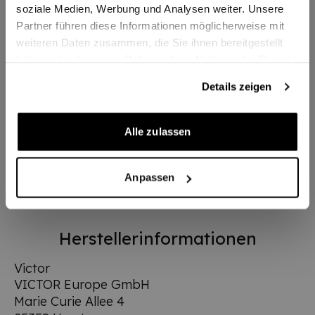
Kopfform
Heart / Brücke
soziale Medien, Werbung und Analysen weiter. Unsere
Partner führen diese Informationen möglicherweise mit
Spielereignung
Variabel
weiteren Daten zusammen, die Sie ihnen bereitgestellt
haben oder die sie im Rahmen Ihrer Nutzung der Dienste
Brutto
ca. 155 gr.
gesammelt haben.
Schlägergewicht
Details zeigen
100%high-modulus
Material
Alle zulassen
graphite
Balance
ausgewogen
Anpassen
Herstellerinformationen
Victor
VICTOR Europe GmbH
Marie Curie Allee 4