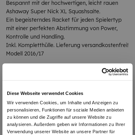
Bespannt mit der hochwertigen, leicht rauen
Ashaway Super Nick XL Squashsaite.
Ein begeisterndes Racket für jeden Spielertyp
mit einer perfekten Abstimmung von Power,
Kontrolle und Handling.
Inkl. Kompletthülle. Lieferung versandkostenfrei!
Modell 2016/17
Zusatzinformationen
Diese Webseite verwendet Cookies
Artikelnummer
110211
Wir verwenden Cookies, um Inhalte und Anzeigen zu
Lieferzeit
2-3 Tage
personalisieren, Funktionen für soziale Medien anbieten
zu können und die Zugriffe auf unsere Website zu
EAN
4005543158306
analysieren. Außerdem geben wir Informationen zu Ihrer
Verwendung unserer Website an unsere Partner für