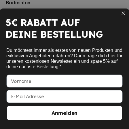
Badminton
Tischtennis
5€ RABATT AUF
Squash
DEINE BESTELLUNG
Pickleball
Neu
Du möchtest immer als erstes von neuen Produkten und
Schulsport
exklusiven Angeboten erfahren? Dann trage dich hier für
unseren kostenlosen Newsletter ein und spare 5% auf
deine nächste Bestellung.*
Informationen
Vorname
Service
E-Mail Adresse
Mein Konto
Anmelden
American Express
Google Pay
MasterCard
Visa Card
Paypal
SEPA bank transfer
Apple Pay