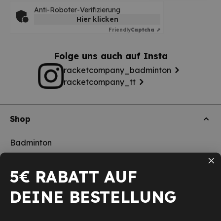
Anti-Roboter-Verifizierung
Hier klicken
Friendly
Captcha ⇗
Folge uns auch auf Insta
racketcompany_badminton
racketcompany_tt
Shop
Badminton
Tischtennis
5€ RABATT AUF
Squash
DEINE BESTELLUNG
Pickleball
Neu