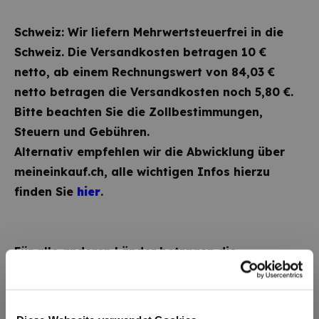
Schweiz: Wir liefern Mehrwertsteuerfrei in die
Schweiz. Die Versandkosten betragen 10 €
netto, ab einem Rechnungswert von 84,03 €
netto betragen die Versandkosten noch 5,80 €.
Bitte beachten Sie die Zollbestimmungen,
Steuern und Gebühren.
Alternativ empfehlen wir die Abwicklung über
meineinkauf.ch, alle wichtigen Infos hierzu
finden Sie
hier
.
Für alle anderen Länder betragen die
Versandkosten pauschal 34,90 EUR, inkl.
Verpackung.