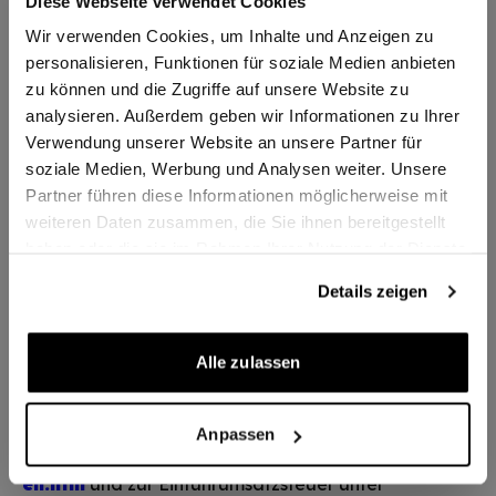
Diese Webseite verwendet Cookies
Der Versand erfolgt per Premium-Paket (Luftpost),
Wir verwenden Cookies, um Inhalte und Anzeigen zu
um eine schnellstmögliche Zustellung sicher zu
personalisieren, Funktionen für soziale Medien anbieten
stellen.
zu können und die Zugriffe auf unsere Website zu
Die Lieferkosten für Artikel, die per Spedition
analysieren. Außerdem geben wir Informationen zu Ihrer
versendet werden müssen sind im Artikel selbst zu
Verwendung unserer Website an unsere Partner für
soziale Medien, Werbung und Analysen weiter. Unsere
finden. Der Speditionsversand wird generell nur
Partner führen diese Informationen möglicherweise mit
nach Deutschland, Österreich und die Schweiz
weiteren Daten zusammen, die Sie ihnen bereitgestellt
angeboten. Für alle anderen Länder muss eine
haben oder die sie im Rahmen Ihrer Nutzung der Dienste
Anfrage an
info@racket-outlet.de
gesendet werden
gesammelt haben.
Details zeigen
und wir erstellen ein individuelles Angebot.
Bei Lieferungen in das Nicht-EU Ausland fallen
zusätzliche Zölle, Steuern und Gebühren an. Weitere
Alle zulassen
Informationen zu Zöllen finden Sie beispielsweise
unter
Anpassen
http://ec.europa.eu/taxation_customs/index_
en.htm
und zur Einfuhrumsatzsteuer unter